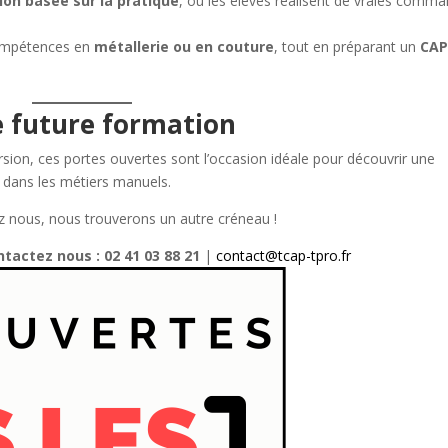
on basée sur la pratique
, où les élèves réalisent de vraies comm
compétences en
métallerie ou en couture
, tout en préparant un
CA
e future formation
sion, ces portes ouvertes sont l’occasion idéale pour découvrir une
dans les métiers manuels.
ez nous, nous trouverons un autre créneau !
tactez nous : 02 41 03 88 21
|
contact@tcap-tpro.fr