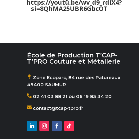
:::::
https://youtu.be/wv_d9_rdiX4?
si=8QhMA25UBR6GbcOT
École de Production T’CAP-
T’PRO Couture et Métallerie
Zone Ecoparc, 84 rue des Pâtureaux
49400 SAUMUR
02 41 03 88 21 ou 06 19 83 34 20
contact@tcap-tpro.fr